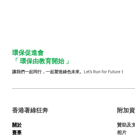
環保促進會
「 環保由教育開始 」
讓我們一起同行，一起塑造綠色未來。Let's Run for Future！
香港著綠狂奔
附加
關於
贊助及
賽事
​相片