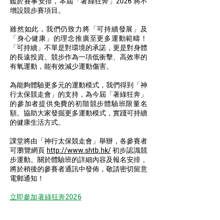
鑑於賽事安排，本屆「著綠狂奔」2026 將不
增設競步賽項目。
雖然如此，我們仍致力將「可持續發展」及
「身心健康」的理念推廣至更多運動範疇！
「可持續」不單是對環境的承諾，更是對身體
的長遠投資。競步作為一項低衝擊、高效率的
有氧運動，能有效減少運動傷害。
為能夠體驗更多元的運動模式，我們得到「神
行太保競走會」的支持，為今屆「著綠狂奔」
的參加者提供免費的初階競步體驗班限量名
額。協助大家發掘更多運動模式，實踐可持續
的健康生活方式。
課堂將由「神行太保競走會」舉辦，各參賽者
可瀏覽網頁
http://www.shtb.hk/
初步認識競
步運動。關於體驗班的詳細內容及報名安排，
將於稍後的參賽者通訊中發佈，敬請密切留意
電郵通知！
​立即參加著綠狂奔2026