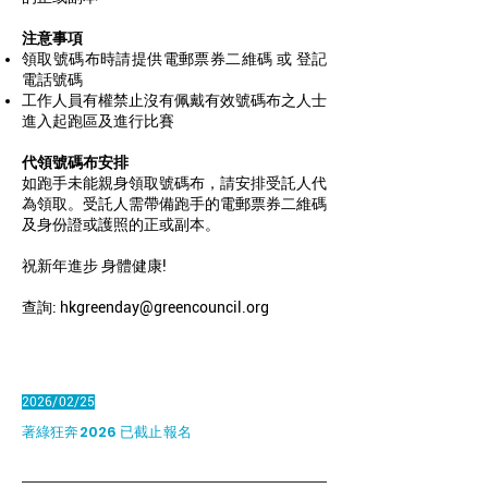
注意事項
領取號碼布時請提供電郵票券二維碼 或 登記
電話號碼
工作人員有權禁止沒有佩戴有效號碼布之人士
進入起跑區及進行比賽
代領號碼布安排
如跑手未能親身領取號碼布，請安排受託人代
為領取。受託人需帶備跑手的電郵票券二維碼
及身份證或護照的正或副本。
祝新年進步 身體健康!
查詢:
hkgreenday@greencouncil.org
2026/02/25
著綠狂奔2026 已截止報名