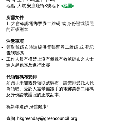
地點: 大坑 安庶庇街8號地下
<
地圖
>
所需文件
1. 大會確認電郵票券二維碼 或 身份證或護照
的正或副本
注意事項
領取號碼布時請提供電郵票券二維碼 或 登記
電話號碼
工作人員有權禁止沒有佩戴有效號碼布之人士
進入起跑區及進行比賽
代領號碼布安排
如跑手未能親身領取號碼布，請安排受託人代
為領取。受託人需帶備跑手的電郵票券二維碼
及身份證或護照的正或副本。
祝新年進步 身體健康!
查詢:
hkgreenday@greencouncil.org