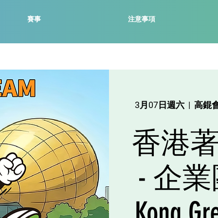
賽事
注意事項
3月07日週六
  |  
高錕會
香港著綠
- 企業
Kong Gr