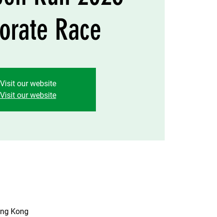
orate Race
Visit our website
Visit our website
ng Kong