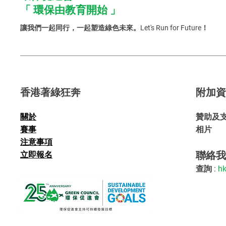
「 環保由教育開始 」
讓我們一起同行，一起塑造綠色未來。Let's Run for Future！
香港著綠狂奔
附加
關於
贊助及
賽事
​相片
注意事項
聯絡
​立即報名
查詢 :
hk